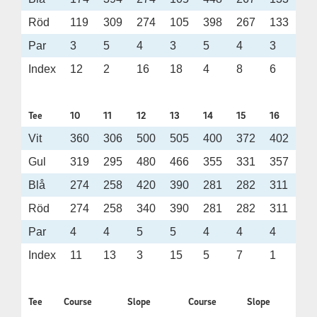
Röd
119
309
274
105
398
267
133
29
Par
3
5
4
3
5
4
3
4
Index
12
2
16
18
4
8
6
14
Tee
10
11
12
13
14
15
16
17
Vit
360
306
500
505
400
372
402
15
Gul
319
295
480
466
355
331
357
14
Blå
274
258
420
390
281
282
311
12
Röd
274
258
340
390
281
282
311
12
Par
4
4
5
5
4
4
4
3
Index
11
13
3
15
5
7
1
17
Tee
Course
Slope
Course
Slope