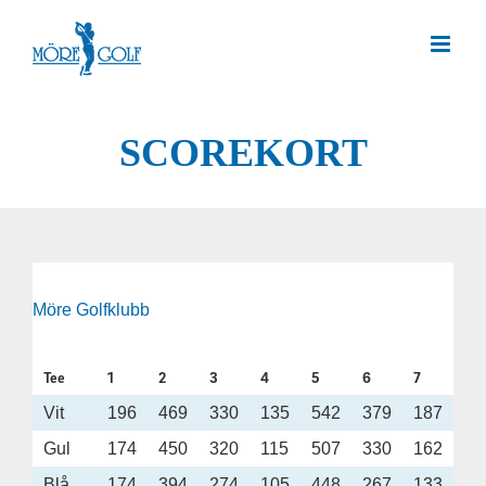
Skip
to
content
SCOREKORT
Möre Golfklubb
Tee
1
2
3
4
5
6
7
8
Vit
196
469
330
135
542
379
187
38
Gul
174
450
320
115
507
330
162
33
Blå
174
394
274
105
448
267
133
29