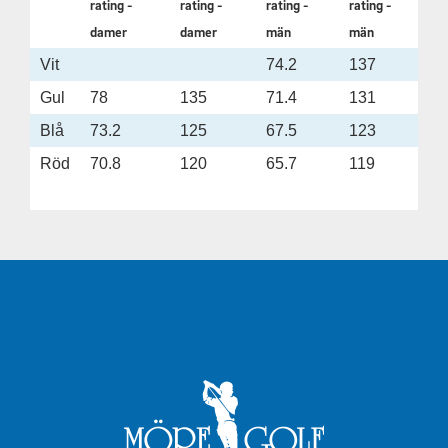
rating -
rating -
rating -
rating -
damer
damer
män
män
Vit
74.2
137
Gul
78
135
71.4
131
Blå
73.2
125
67.5
123
Röd
70.8
120
65.7
119