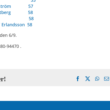
 / Sjögren 55
 / Engström 57
 / Westberg 58
/ Tylinder 58
/ Erlandsson 58
 den 6/9.
80-94470 .
r!
Facebook
X
What