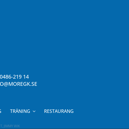
0486-219 14
FO@MOREGK.SE
G
TRÄNING
RESTAURANG
T, JIMMY WIK