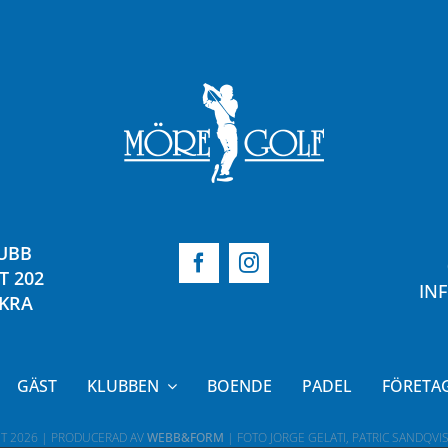
UBB
T 202
IN
ÅKRA
GÄST
KLUBBEN
BOENDE
PADEL
FÖRETA
HT
2026 | PRODUCERAD AV
WEBB&FORM
| FOTO JORGE GELATI, PATRIC SANDQVIS