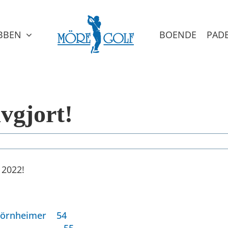
BBEN
BOENDE
PAD
avgjort!
t 2022!
 Björnheimer 54