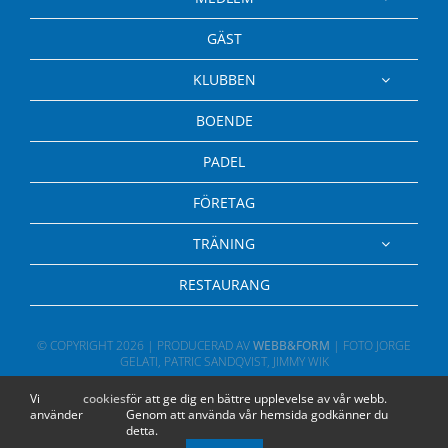
GÄST
KLUBBEN
BOENDE
PADEL
FÖRETAG
TRÄNING
RESTAURANG
© COPYRIGHT
2026 | PRODUCERAD AV
WEBB&FORM
| FOTO JORGE
GELATI, PATRIC SANDQVIST, JIMMY WIK
Vi
cookies
för att ge dig en bättre upplevelse av vår webb.
använder
Genom att använda vår hemsida godkänner du
detta.