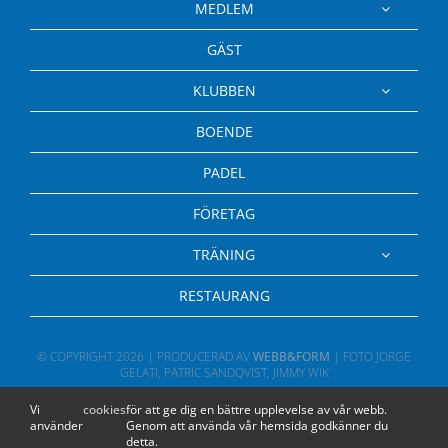
MEDLEM
GÄST
KLUBBEN
BOENDE
PADEL
FÖRETAG
TRÄNING
RESTAURANG
© COPYRIGHT
2026 | PRODUCERAD AV
WEBB&FORM
| FOTO JORGE
GELATI, PATRIC SANDQVIST, JIMMY WIK
Vi
cookies
för att ge dig en bättre upplevelse av vår webb.
använder
Genom att använda vår hemsida godkänner du
detta.